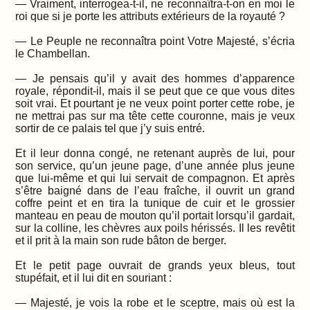
— Vraiment, interrogea-t-il, ne reconnaîtra-t-on en moi le
roi que si je porte les attributs extérieurs de la royauté ?
— Le Peuple ne reconnaîtra point Votre Majesté, s’écria
le Chambellan.
— Je pensais qu’il y avait des hommes d’apparence
royale, répondit-il, mais il se peut que ce que vous dites
soit vrai. Et pourtant je ne veux point porter cette robe, je
ne mettrai pas sur ma tête cette couronne, mais je veux
sortir de ce palais tel que j’y suis entré.
Et il leur donna congé, ne retenant auprès de lui, pour
son service, qu’un jeune page, d’une année plus jeune
que lui-même et qui lui servait de compagnon. Et après
s’être baigné dans de l’eau fraîche, il ouvrit un grand
coffre peint et en tira la tunique de cuir et le grossier
manteau en peau de mouton qu’il portait lorsqu’il gardait,
sur la colline, les chèvres aux poils hérissés. Il les revêtit
et il prit à la main son rude bâton de berger.
Et le petit page ouvrait de grands yeux bleus, tout
stupéfait, et il lui dit en souriant :
— Majesté, je vois la robe et le sceptre, mais où est la