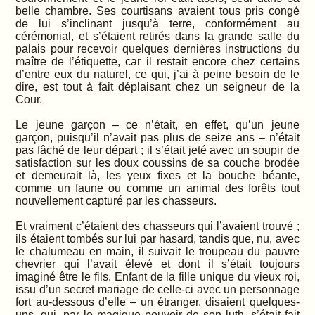
belle chambre. Ses courtisans avaient tous pris congé
de lui s’inclinant jusqu’à terre, conformément au
cérémonial, et s’étaient retirés dans la grande salle du
palais pour recevoir quelques dernières instructions du
maître de l’étiquette, car il restait encore chez certains
d’entre eux du naturel, ce qui, j’ai à peine besoin de le
dire, est tout à fait déplaisant chez un seigneur de la
Cour.
Le jeune garçon – ce n’était, en effet, qu’un jeune
garçon, puisqu’il n’avait pas plus de seize ans – n’était
pas fâché de leur départ ; il s’était jeté avec un soupir de
satisfaction sur les doux coussins de sa couche brodée
et demeurait là, les yeux fixes et la bouche béante,
comme un faune ou comme un animal des forêts tout
nouvellement capturé par les chasseurs.
Et vraiment c’étaient des chasseurs qui l’avaient trouvé ;
ils étaient tombés sur lui par hasard, tandis que, nu, avec
le chalumeau en main, il suivait le troupeau du pauvre
chevrier qui l’avait élevé et dont il s’était toujours
imaginé être le fils. Enfant de la fille unique du vieux roi,
issu d’un secret mariage de celle-ci avec un personnage
fort au-dessous d’elle – un étranger, disaient quelques-
uns, qui, par le magique pouvoir de son luth, s’était fait