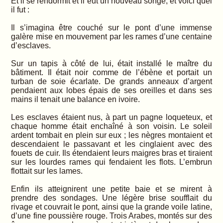
Et il se rendormit et il eut un nouveau songe, et voici quel
il fut :
Il s’imagina être couché sur le pont d’une immense
galère mise en mouvement par les rames d’une centaine
d’esclaves.
Sur un tapis à côté de lui, était installé le maître du
bâtiment. Il était noir comme de l’ébène et portait un
turban de soie écarlate. De grands anneaux d’argent
pendaient aux lobes épais de ses oreilles et dans ses
mains il tenait une balance en ivoire.
Les esclaves étaient nus, à part un pagne loqueteux, et
chaque homme était enchaîné à son voisin. Le soleil
ardent tombait en plein sur eux ; les nègres montaient et
descendaient le passavant et les cinglaient avec des
fouets de cuir. Ils étendaient leurs maigres bras et tiraient
sur les lourdes rames qui fendaient les flots. L’embrun
flottait sur les lames.
Enfin ils atteignirent une petite baie et se mirent à
prendre des sondages. Une légère brise soufflait du
rivage et couvrait le pont, ainsi que la grande voile latine,
d’une fine poussière rouge. Trois Arabes, montés sur des