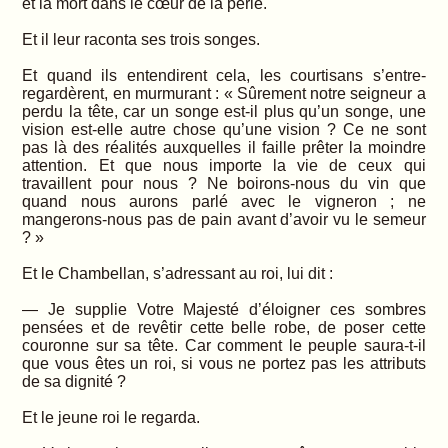
et la mort dans le cœur de la perle.
Et il leur raconta ses trois songes.
Et quand ils entendirent cela, les courtisans s’entre-
regardèrent, en murmurant : « Sûrement notre seigneur a
perdu la tête, car un songe est-il plus qu’un songe, une
vision est-elle autre chose qu’une vision ? Ce ne sont
pas là des réalités auxquelles il faille prêter la moindre
attention. Et que nous importe la vie de ceux qui
travaillent pour nous ? Ne boirons-nous du vin que
quand nous aurons parlé avec le vigneron ; ne
mangerons-nous pas de pain avant d’avoir vu le semeur
? »
Et le Chambellan, s’adressant au roi, lui dit :
— Je supplie Votre Majesté d’éloigner ces sombres
pensées et de revêtir cette belle robe, de poser cette
couronne sur sa tête. Car comment le peuple saura-t-il
que vous êtes un roi, si vous ne portez pas les attributs
de sa dignité ?
Et le jeune roi le regarda.