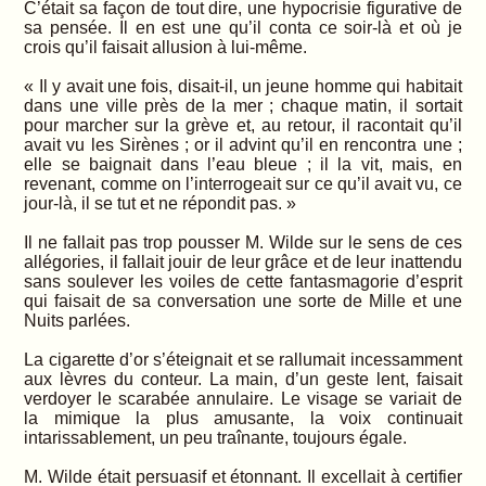
C’était sa façon de tout dire, une hypocrisie figurative de
sa pensée. Il en est une qu’il conta ce soir-là et où je
crois qu’il faisait allusion à lui-même.
« Il y avait une fois, disait-il, un jeune homme qui habitait
dans une ville près de la mer ; chaque matin, il sortait
pour marcher sur la grève et, au retour, il racontait qu’il
avait vu les Sirènes ; or il advint qu’il en rencontra une ;
elle se baignait dans l’eau bleue ; il la vit, mais, en
revenant, comme on l’interrogeait sur ce qu’il avait vu, ce
jour-là, il se tut et ne répondit pas. »
Il ne fallait pas trop pousser M. Wilde sur le sens de ces
allégories, il fallait jouir de leur grâce et de leur inattendu
sans soulever les voiles de cette fantasmagorie d’esprit
qui faisait de sa conversation une sorte de Mille et une
Nuits parlées.
La cigarette d’or s’éteignait et se rallumait incessamment
aux lèvres du conteur. La main, d’un geste lent, faisait
verdoyer le scarabée annulaire. Le visage se variait de
la mimique la plus amusante, la voix continuait
intarissablement, un peu traînante, toujours égale.
M. Wilde était persuasif et étonnant. Il excellait à certifier