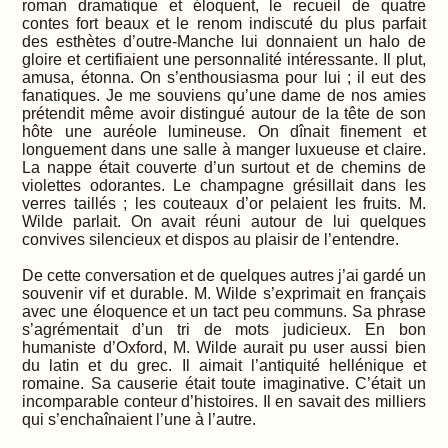
roman dramatique et éloquent, le recueil de quatre
contes fort beaux et le renom indiscuté du plus parfait
des esthètes d’outre-Manche lui donnaient un halo de
gloire et certifiaient une personnalité intéressante. Il plut,
amusa, étonna. On s’enthousiasma pour lui ; il eut des
fanatiques. Je me souviens qu’une dame de nos amies
prétendit même avoir distingué autour de la tête de son
hôte une auréole lumineuse. On dînait finement et
longuement dans une salle à manger luxueuse et claire.
La nappe était couverte d’un surtout et de chemins de
violettes odorantes. Le champagne grésillait dans les
verres taillés ; les couteaux d’or pelaient les fruits. M.
Wilde parlait. On avait réuni autour de lui quelques
convives silencieux et dispos au plaisir de l’entendre.
De cette conversation et de quelques autres j’ai gardé un
souvenir vif et durable. M. Wilde s’exprimait en français
avec une éloquence et un tact peu communs. Sa phrase
s’agrémentait d’un tri de mots judicieux. En bon
humaniste d’Oxford, M. Wilde aurait pu user aussi bien
du latin et du grec. Il aimait l’antiquité hellénique et
romaine. Sa causerie était toute imaginative. C’était un
incomparable conteur d’histoires. Il en savait des milliers
qui s’enchaînaient l’une à l’autre.