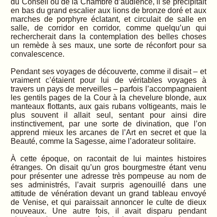
du Conseil ou de la Chambre d’audience, il se précipitait
en bas du grand escalier aux lions de bronze doré et aux
marches de porphyre éclatant, et circulait de salle en
salle, de corridor en corridor, comme quelqu’un qui
rechercherait dans la contemplation des belles choses
un remède à ses maux, une sorte de réconfort pour sa
convalescence.
Pendant ses voyages de découverte, comme il disait – et
vraiment c’étaient pour lui de véritables voyages à
travers un pays de merveilles – parfois l’accompagnaient
les gentils pages de la Cour à la chevelure blonde, aux
manteaux flottants, aux gais rubans voltigeants, mais le
plus souvent il allait seul, sentant pour ainsi dire
instinctivement, par une sorte de divination, que l’on
apprend mieux les arcanes de l’Art en secret et que la
Beauté, comme la Sagesse, aime l’adorateur solitaire.
À cette époque, on racontait de lui maintes histoires
étranges. On disait qu’un gros bourgmestre étant venu
pour présenter une adresse très pompeuse au nom de
ses administrés, l’avait surpris agenouillé dans une
attitude de vénération devant un grand tableau envoyé
de Venise, et qui paraissait annoncer le culte de dieux
nouveaux. Une autre fois, il avait disparu pendant