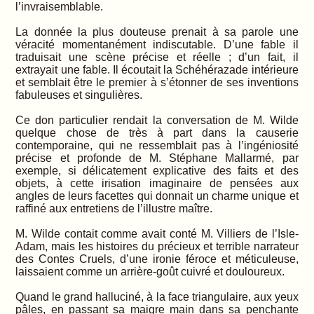
l’invraisemblable.
La donnée la plus douteuse prenait à sa parole une
véracité momentanément indiscutable. D’une fable il
traduisait une scène précise et réelle ; d’un fait, il
extrayait une fable. Il écoutait la Schéhérazade intérieure
et semblait être le premier à s’étonner de ses inventions
fabuleuses et singulières.
Ce don particulier rendait la conversation de M. Wilde
quelque chose de très à part dans la causerie
contemporaine, qui ne ressemblait pas à l’ingéniosité
précise et profonde de M. Stéphane Mallarmé, par
exemple, si délicatement explicative des faits et des
objets, à cette irisation imaginaire de pensées aux
angles de leurs facettes qui donnait un charme unique et
raffiné aux entretiens de l’illustre maître.
M. Wilde contait comme avait conté M. Villiers de l’Isle-
Adam, mais les histoires du précieux et terrible narrateur
des Contes Cruels, d’une ironie féroce et méticuleuse,
laissaient comme un arrière-goût cuivré et douloureux.
Quand le grand halluciné, à la face triangulaire, aux yeux
pâles, en passant sa maigre main dans sa penchante