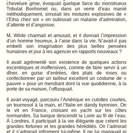
chevelure grise, évoquait quelque farce du monstrueux
Tribulat Bonhomet ou, dans un verre d’eau manié
méthodiquement, simulait les mixtures explosives de «
l’Etna chez soi » on subissait un malaise d’admiration,
d’attente et d’angoisse.
M. Wilde charmait et amusait, et il donnait l’impression
d’un homme heureux, à l’aise dans la vie. N’avait-il pas
embelli son imagination des plus belles pensées
humaines et joui à les agencer en rapports nouveaux ?
Il avait agrémenté son existence de quelques actions
excentriques et inoffensives, comme de faire servir à un
dîner, en guise d’entrées, des plats de roses ou
confectionner par un tailleur excellent un costume de «
pauvre » pour un mendiant dont la vue quotidienne, à la
porte de sa maison, l’offusquait.
Il avait voyagé, parcouru l’Amérique en culottes courtes,
un tournesol à la main, et l’Italie en dandy byronien. On
le vit en France, croisant en yacht sur les côtes
normandes. Sa barque descendit la Loire au fil de l’eau.
À Londres, il participait à la vie élégante que créent les
grandes fortunes et les grandes hérédités. On l’admirait
et il s’admirait infiniment lui-même. Il ne lui manquait ni