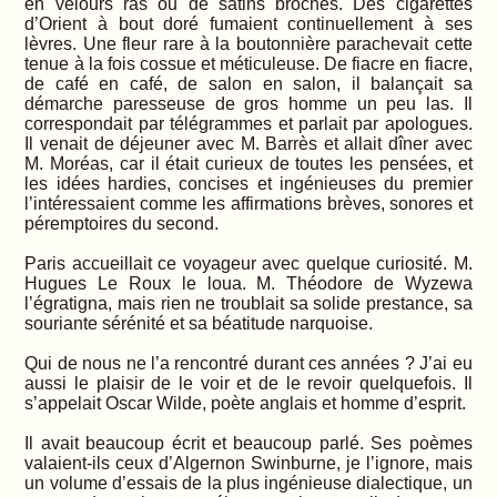
en velours ras ou de satins brochés. Des cigarettes
d’Orient à bout doré fumaient continuellement à ses
lèvres. Une fleur rare à la boutonnière parachevait cette
tenue à la fois cossue et méticuleuse. De fiacre en fiacre,
de café en café, de salon en salon, il balançait sa
démarche paresseuse de gros homme un peu las. Il
correspondait par télégrammes et parlait par apologues.
Il venait de déjeuner avec M. Barrès et allait dîner avec
M. Moréas, car il était curieux de toutes les pensées, et
les idées hardies, concises et ingénieuses du premier
l’intéressaient comme les affirmations brèves, sonores et
péremptoires du second.
Paris accueillait ce voyageur avec quelque curiosité. M.
Hugues Le Roux le loua. M. Théodore de Wyzewa
l’égratigna, mais rien ne troublait sa solide prestance, sa
souriante sérénité et sa béatitude narquoise.
Qui de nous ne l’a rencontré durant ces années ? J’ai eu
aussi le plaisir de le voir et de le revoir quelquefois. Il
s’appelait Oscar Wilde, poète anglais et homme d’esprit.
Il avait beaucoup écrit et beaucoup parlé. Ses poèmes
valaient-ils ceux d’Algernon Swinburne, je l’ignore, mais
un volume d’essais de la plus ingénieuse dialectique, un