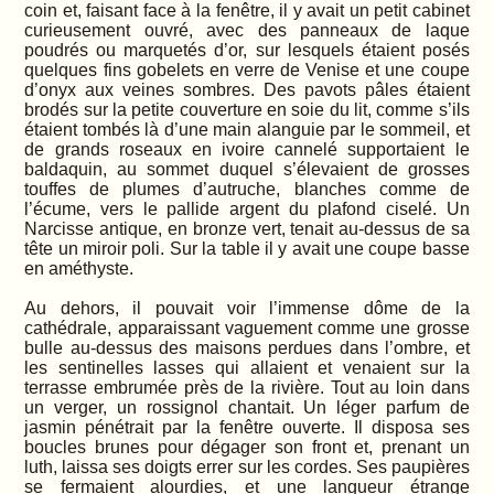
coin et, faisant face à la fenêtre, il y avait un petit cabinet
curieusement ouvré, avec des panneaux de laque
poudrés ou marquetés d’or, sur lesquels étaient posés
quelques fins gobelets en verre de Venise et une coupe
d’onyx aux veines sombres. Des pavots pâles étaient
brodés sur la petite couverture en soie du lit, comme s’ils
étaient tombés là d’une main alanguie par le sommeil, et
de grands roseaux en ivoire cannelé supportaient le
baldaquin, au sommet duquel s’élevaient de grosses
touffes de plumes d’autruche, blanches comme de
l’écume, vers le pallide argent du plafond ciselé. Un
Narcisse antique, en bronze vert, tenait au-dessus de sa
tête un miroir poli. Sur la table il y avait une coupe basse
en améthyste.
Au dehors, il pouvait voir l’immense dôme de la
cathédrale, apparaissant vaguement comme une grosse
bulle au-dessus des maisons perdues dans l’ombre, et
les sentinelles lasses qui allaient et venaient sur la
terrasse embrumée près de la rivière. Tout au loin dans
un verger, un rossignol chantait. Un léger parfum de
jasmin pénétrait par la fenêtre ouverte. Il disposa ses
boucles brunes pour dégager son front et, prenant un
luth, laissa ses doigts errer sur les cordes. Ses paupières
se fermaient alourdies, et une langueur étrange