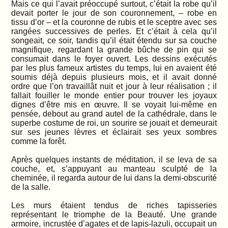
Mais ce qui l’avait préoccupé surtout, c’était la robe qu’il
devait porter le jour de son couronnement, – robe en
tissu d’or – et la couronne de rubis et le sceptre avec ses
rangées successives de perles. Et c’était à cela qu’il
songeait, ce soir, tandis qu’il était étendu sur sa couche
magnifique, regardant la grande bûche de pin qui se
consumait dans le foyer ouvert. Les dessins exécutés
par les plus fameux artistes du temps, lui en avaient été
soumis déjà depuis plusieurs mois, et il avait donné
ordre que l’on travaillât nuit et jour à leur réalisation ; il
fallait fouiller le monde entier pour trouver les joyaux
dignes d’être mis en œuvre. Il se voyait lui-même en
pensée, debout au grand autel de la cathédrale, dans le
superbe costume de roi, un sourire se jouait et demeurait
sur ses jeunes lèvres et éclairait ses yeux sombres
comme la forêt.
Après quelques instants de méditation, il se leva de sa
couche, et, s’appuyant au manteau sculpté de la
cheminée, il regarda autour de lui dans la demi-obscurité
de la salle.
Les murs étaient tendus de riches tapisseries
représentant le triomphe de la Beauté. Une grande
armoire, incrustée d’agates et de lapis-lazuli, occupait un