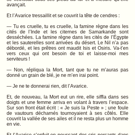
avançait.
Et l’Avarice tressaillit et se couvrit la tête de cendres :
— Tu es cruelle, tu es cruelle, la famine règne dans les
cités de l’Inde et les citernes de Samarkande sont
desséchées. La famine règne dans les cités de l’Égypte
et les sauterelles sont arrivées du désert. Le Nil n’a pas
débordé, et les prêtres ont maudit Isis et Osiris. Va-t’en
vers ceux qui ont besoin de toi et laisse-moi mes
serviteurs !
— Non, répliqua la Mort, tant que tu ne m’auras pas
donné un grain de blé, je ne m’en irai point.
— Je ne te donnerai rien, dit l’Avarice.
Et, de nouveau, la Mort eut un rire, elle siffla dans ses
doigts et une femme arriva en volant à travers l’espace.
Sur son front était écrit : « Je suis la Peste » ; une foule
de vautours décharnés tournoyaient à ses côtés. Elle
couvrit la vallée de ses ailes et il ne resta plus un homme
en vie.
Et l’Avarice s’enfuit en poussant des cris perçants dans