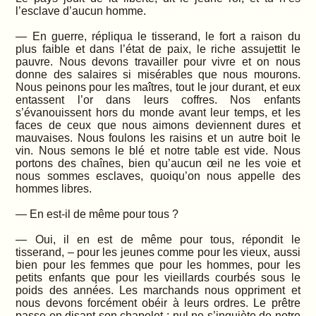
l’esclave d’aucun homme.
— En guerre, répliqua le tisserand, le fort a raison du
plus faible et dans l’état de paix, le riche assujettit le
pauvre. Nous devons travailler pour vivre et on nous
donne des salaires si misérables que nous mourons.
Nous peinons pour les maîtres, tout le jour durant, et eux
entassent l’or dans leurs coffres. Nos enfants
s’évanouissent hors du monde avant leur temps, et les
faces de ceux que nous aimons deviennent dures et
mauvaises. Nous foulons les raisins et un autre boit le
vin. Nous semons le blé et notre table est vide. Nous
portons des chaînes, bien qu’aucun œil ne les voie et
nous sommes esclaves, quoiqu’on nous appelle des
hommes libres.
— En est-il de même pour tous ?
— Oui, il en est de même pour tous, répondit le
tisserand, – pour les jeunes comme pour les vieux, aussi
bien pour les femmes que pour les hommes, pour les
petits enfants que pour les vieillards courbés sous le
poids des années. Les marchands nous oppriment et
nous devons forcément obéir à leurs ordres. Le prêtre
passe en disant son chapelet ; nul ne s’inquiète de notre