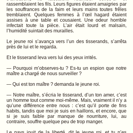
rassemblaient les fils. Leurs figures étaient amaigries par
les souffrances de la faim et leurs mains toutes frêles
tremblaient. Quelques femmes à l’œil hagard étaient
assises à une table et cousaient. Une odeur horrible
infectait toute la pièce. L’air était lourd et malsain,
l’humidité suintait des murailles.
Le jeune roi s’avança vers l’un des tisserands, s’arrêta
près de lui et le regarda.
Et le tisserand leva vers lui des yeux irrités.
— Pourquoi m’observes-tu ? Es-tu un espion que notre
maître a chargé de nous surveiller ?
— Qui est ton maître ? demanda le jeune roi.
— Notre maître, s’écria le tisserand, d’un ton amer, c’est
un homme tout comme moi-même. Mais, vraiment il n’y a
qu’une différence entre nous : c’est qu’il porte de fins
habits, tandis que moi je suis en haillons, et encore, que
si je suis faible par manque de nourriture, lui, au
contraire, souffre quelque peu de trop manger.
Le pays jouit de la liberté, dit le jeune roi, et tu n’es