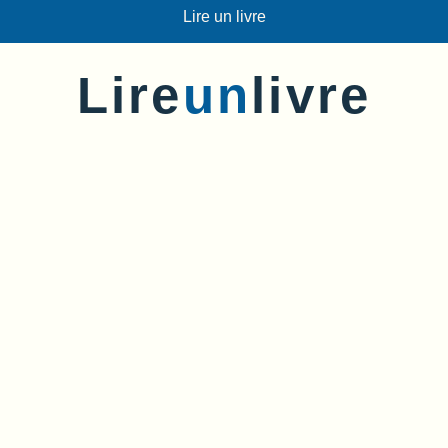
Lire un livre
Lire
un
livre