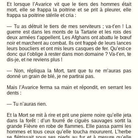
Et lorsque l’Avarice vit que le tiers des hommes était
mort, elle se frappa la poitrine et se prit à pleurer, elle
frappa sa poitrine stérile et cria :
— Tu as détruit le tiers de mes serviteurs ; va-t’en ! La
guerre est dans les monts de la Tartarie et les rois des
deux armées t’appellent. Les Afghans ont abattu le bœuf
noir et marchent au combat. Ils ont frappé de leurs lances
leurs boucliers et ont mis leurs casques de fer. Qu’est-ce
donc qui t’oblige à rester dans mon domaine ? Va-t’en, te
dis-je, et ne reviens plus !
— Non, répliqua la Mort, tant que tu ne m’auras pas
donné un grain de blé, je ne partirai pas.
Mais l’Avarice ferma sa main et répondit, en serrant les
dents :
— Tu n’auras rien.
Et la Mort se mit à rire et prit une pierre noire qu’elle jeta
dans la forêt : d’un fourré de ciguës sauvages sortit la
grande Fièvre en robe de flammes. Elle passa parmi les
hommes et tous ceux qu’elle toucha moururent. L’herbe
se flétrissait sous ses pieds au fur et à mesure qu’elle