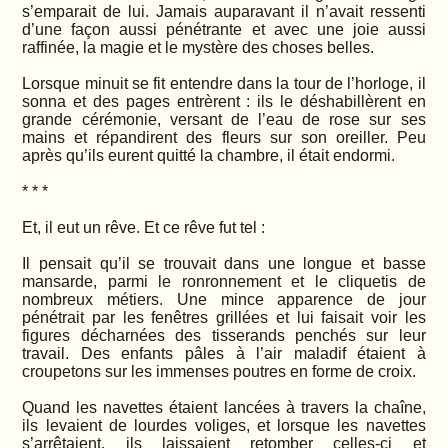
s’emparait de lui. Jamais auparavant il n’avait ressenti
d’une façon aussi pénétrante et avec une joie aussi
raffinée, la magie et le mystère des choses belles.
Lorsque minuit se fit entendre dans la tour de l’horloge, il
sonna et des pages entrèrent : ils le déshabillèrent en
grande cérémonie, versant de l’eau de rose sur ses
mains et répandirent des fleurs sur son oreiller. Peu
après qu’ils eurent quitté la chambre, il était endormi.
* * *
Et, il eut un rêve. Et ce rêve fut tel :
Il pensait qu’il se trouvait dans une longue et basse
mansarde, parmi le ronronnement et le cliquetis de
nombreux métiers. Une mince apparence de jour
pénétrait par les fenêtres grillées et lui faisait voir les
figures décharnées des tisserands penchés sur leur
travail. Des enfants pâles à l’air maladif étaient à
croupetons sur les immenses poutres en forme de croix.
Quand les navettes étaient lancées à travers la chaîne,
ils levaient de lourdes voliges, et lorsque les navettes
s’arrêtaient, ils laissaient retomber celles-ci et