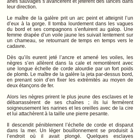
ânes sauvages s’avancèrent et jetèrent des lances dans
leur direction.
Le maître de la galère prit un arc peint et atteignit l’un
d’eux à la gorge. Il tomba lourdement dans les vagues
du bord et ses compagnons s’enfuirent au galop. Une
femme drapée d’un voile jaune les suivait lentement sur
un chameau, se retournant de temps en temps vers le
cadavre.
Dès qu’ils eurent jeté l’ancre et amené les voiles, les
nègres s’en allèrent dans la cale et remontèrent avec
une longue échelle de corde alourdie par un fort poids
de plomb. Le maître de la galère la jeta par-dessus bord,
en prenant soin d’en fixer les extrémités au moyen de
deux étançons de fer.
Alors les nègres prirent le plus jeune des esclaves et le
débarrassèrent de ses chaînes ; ils lui fermèrent
soigneusement les narines et les oreilles avec de la cire
et lui attachèrent à la taille une pierre pesante.
Il descendit péniblement l’échelle de corde et disparut
dans la mer. Un léger bouillonnement se produisit à
l’endroit où il avait plongé. Quelques esclaves