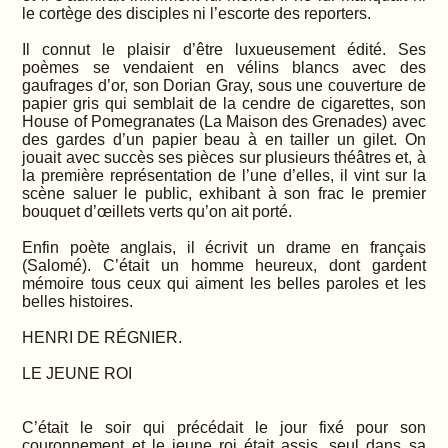
le cortège des disciples ni l’escorte des reporters.
Il connut le plaisir d’être luxueusement édité. Ses
poèmes se vendaient en vélins blancs avec des
gaufrages d’or, son Dorian Gray, sous une couverture de
papier gris qui semblait de la cendre de cigarettes, son
House of Pomegranates (La Maison des Grenades) avec
des gardes d’un papier beau à en tailler un gilet. On
jouait avec succès ses pièces sur plusieurs théâtres et, à
la première représentation de l’une d’elles, il vint sur la
scène saluer le public, exhibant à son frac le premier
bouquet d’œillets verts qu’on ait porté.
Enfin poète anglais, il écrivit un drame en français
(Salomé). C’était un homme heureux, dont gardent
mémoire tous ceux qui aiment les belles paroles et les
belles histoires.
HENRI DE RÉGNIER.
LE JEUNE ROI
C’était le soir qui précédait le jour fixé pour son
couronnement et le jeune roi était assis, seul dans sa