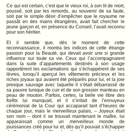
Ce qui est certain, c’est que le vieux roi, à son lit de mort,
poussé, soit par les remords, au souvenir de sa faute,
soit par le simple désir d’empêcher que le royaume ne
passât en des mains étrangères, avait fait chercher le
jeune garçon et, en présence du Conseil, l’avait reconnu
pour son héritier.
Et il semble que, dès le moment de cette
reconnaissance, il montra les indices de cette étrange
passion pour la Beauté, qui devait avoir une si grande
influence sur toute sa vie. Ceux qui l’accompagnaient
dans la suite d’appartements destinés à son usage
rapportèrent les exclamations qui s’échappèrent de ses
lèvres, lorsqu’il aperçut les vêtements précieux et les
riches joyaux qui avaient été préparés pour lui, et la joie
presque sauvage avec laquelle il s’était débarrassé de
sa pauvre tunique de cuir et de son grossier manteau en
peau de mouton. Parfois, certes, la belle vie libre des
forêts lui manquait, et il s’irritait de l’ennuyeux
cérémonial de la Cour qui accaparait tant d’heures de
chaque jour, mais le merveilleux palais, – Joyeux était
son nom – dont il se trouvait maintenant le maître, lui
apparaissait comme un merveilleux monde de
jouissances créé pour lui et, dès qu’il pouvait s’échapper