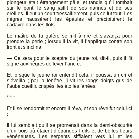
plongeur était étrangement pâle, et tandis qu’il tombait
sur le pont, le sang jaillit de ses narines et de ses
oreilles. Il eut un court tressaillement, puis ce fut tout. Les
nègres haussèrent les épaules et précipitèrent le
cadavre dans les flots.
Le maître de la galère se mit à rire et s’avança pour
prendre la perle ; lorsqu’il la vit, il l’appliqua contre son
front et s’inclina.
— Ce sera pour le sceptre du jeune roi, dit-il, puis il fit
signe aux nègres de lever l’ancre.
Et lorsque le jeune roi entendit cela, il poussa un cri et
s’éveilla ; par la fenêtre, il vit les longs doigts gris de
l’aube cueillir, crispés, les étoiles fanées.
* * *
Et il se rendormit et encore il rêva, et son rêve fut celui-ci
:
Il lui semblait qu’il se promenait dans la demi-obscurité
d’un bois où étaient d’étranges fruits et de belles fleurs
vénéneuses. Les serpents sifflaient vers lui et les