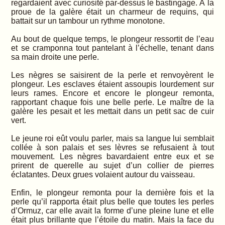
regardaient avec curiosité par-dessus le bastingage. À la
proue de la galère était un charmeur de requins, qui
battait sur un tambour un rythme monotone.
Au bout de quelque temps, le plongeur ressortit de l’eau
et se cramponna tout pantelant à l’échelle, tenant dans
sa main droite une perle.
Les nègres se saisirent de la perle et renvoyèrent le
plongeur. Les esclaves étaient assoupis lourdement sur
leurs rames. Encore et encore le plongeur remonta,
rapportant chaque fois une belle perle. Le maître de la
galère les pesait et les mettait dans un petit sac de cuir
vert.
Le jeune roi eût voulu parler, mais sa langue lui semblait
collée à son palais et ses lèvres se refusaient à tout
mouvement. Les nègres bavardaient entre eux et se
prirent de querelle au sujet d’un collier de pierres
éclatantes. Deux grues volaient autour du vaisseau.
Enfin, le plongeur remonta pour la dernière fois et la
perle qu’il rapporta était plus belle que toutes les perles
d’Ormuz, car elle avait la forme d’une pleine lune et elle
était plus brillante que l’étoile du matin. Mais la face du