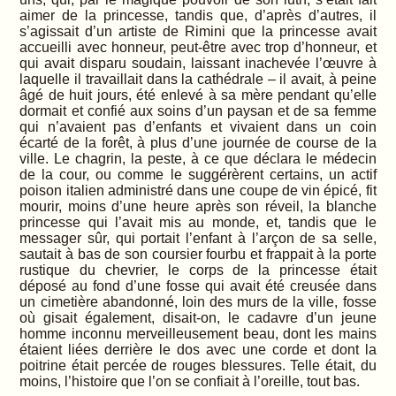
aimer de la princesse, tandis que, d’après d’autres, il
s’agissait d’un artiste de Rimini que la princesse avait
accueilli avec honneur, peut-être avec trop d’honneur, et
qui avait disparu soudain, laissant inachevée l’œuvre à
laquelle il travaillait dans la cathédrale – il avait, à peine
âgé de huit jours, été enlevé à sa mère pendant qu’elle
dormait et confié aux soins d’un paysan et de sa femme
qui n’avaient pas d’enfants et vivaient dans un coin
écarté de la forêt, à plus d’une journée de course de la
ville. Le chagrin, la peste, à ce que déclara le médecin
de la cour, ou comme le suggérèrent certains, un actif
poison italien administré dans une coupe de vin épicé, fit
mourir, moins d’une heure après son réveil, la blanche
princesse qui l’avait mis au monde, et, tandis que le
messager sûr, qui portait l’enfant à l’arçon de sa selle,
sautait à bas de son coursier fourbu et frappait à la porte
rustique du chevrier, le corps de la princesse était
déposé au fond d’une fosse qui avait été creusée dans
un cimetière abandonné, loin des murs de la ville, fosse
où gisait également, disait-on, le cadavre d’un jeune
homme inconnu merveilleusement beau, dont les mains
étaient liées derrière le dos avec une corde et dont la
poitrine était percée de rouges blessures. Telle était, du
moins, l’histoire que l’on se confiait à l’oreille, tout bas.