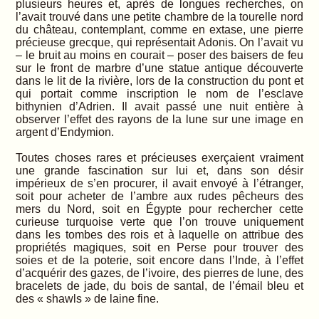
plusieurs heures et, après de longues recherches, on
l’avait trouvé dans une petite chambre de la tourelle nord
du château, contemplant, comme en extase, une pierre
précieuse grecque, qui représentait Adonis. On l’avait vu
– le bruit au moins en courait – poser des baisers de feu
sur le front de marbre d’une statue antique découverte
dans le lit de la rivière, lors de la construction du pont et
qui portait comme inscription le nom de l’esclave
bithynien d’Adrien. Il avait passé une nuit entière à
observer l’effet des rayons de la lune sur une image en
argent d’Endymion.
Toutes choses rares et précieuses exerçaient vraiment
une grande fascination sur lui et, dans son désir
impérieux de s’en procurer, il avait envoyé à l’étranger,
soit pour acheter de l’ambre aux rudes pêcheurs des
mers du Nord, soit en Égypte pour rechercher cette
curieuse turquoise verte que l’on trouve uniquement
dans les tombes des rois et à laquelle on attribue des
propriétés magiques, soit en Perse pour trouver des
soies et de la poterie, soit encore dans l’Inde, à l’effet
d’acquérir des gazes, de l’ivoire, des pierres de lune, des
bracelets de jade, du bois de santal, de l’émail bleu et
des « shawls » de laine fine.