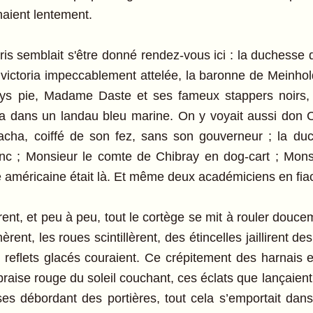
naient lentement.
is semblait s'être donné rendez-vous ici : la duchesse 
toria impeccablement attelée, la baronne de Meinhold
ys pie, Madame Daste et ses fameux stappers noi
ia dans un landau bleu marine. On y voyait aussi don Ca
Pacha, coiffé de son fez, sans son gouverneur ; la 
lanc ; Monsieur le comte de Chibray en dog-cart ; Mon
e américaine était là. Et même deux académiciens en fia
nt, et peu à peu, tout le cortège se mit à rouler douce
rent, les roues scintillèrent, des étincelles jaillirent 
es reflets glacés couraient. Ce crépitement des harnais
braise rouge du soleil couchant, ces éclats que lançaien
ses débordant des portières, tout cela s’emportait da