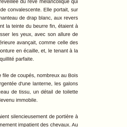
réveillée du rêve mélancolique qui
e convalescente. Elle portait, sur
 manteau de drap blanc, aux revers
 la teinte du beurre fin, étaient à
sser les yeux, avec son allure de
périeure avançait, comme celle des
ture en écaille, et, le tenant à la
illité parfaite.
e file de coupés, nombreux au Bois
argentée d'une lanterne, les galons
au de tissu, un détail de toilette
 devenu immobile.
ient silencieusement de portière à
iétinement impatient des chevaux. Au