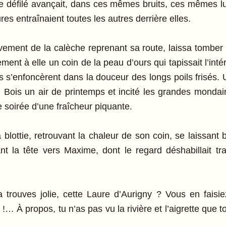
 Le défilé avançait, dans ces mêmes bruits, ces mêmes l
es entraînaient toutes les autres derrière elles.
ement de la calèche reprenant sa route, laissa tomber 
sement à elle un coin de la peau d’ours qui tapissait l’in
s’enfoncèrent dans la douceur des longs poils frisés. U
u Bois un air de printemps et incité les grandes mondain
 soirée d’une fraîcheur piquante.
lottie, retrouvant la chaleur de son coin, se laissant 
ant la tête vers Maxime, dont le regard déshabillait t
 trouves jolie, cette Laure d’Aurigny ? Vous en faisiez
… À propos, tu n’as pas vu la rivière et l’aigrette que 