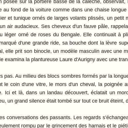
posée sur la portière basse de la calèche, observait, 
gée au fond de la voiture comme dans une chaise longue d
er et tunique ornés de larges volants plissés, un petit
un air audacieux. Ses cheveux d'un fauve pâle, rappelant
 léger orné de roses du Bengale. Elle continuait à pli
 marqué d'une grande ride, sa bouche dont la lèvre su
, elle prit son binocle, un modèle masculin avec une mon
le examina la plantureuse Laure d'Aurigny avec une tranqu
rs pas. Au milieu des blocs sombres formés par la longu
nt le coin d'une vitre, le mors d'un cheval, la poignée 
. Ici et là, dans un landau découvert, éclatait un morce
u, un grand silence était tombé sur tout ce bruit éteint,
 les conversations des passants. Les regards s’échangea
t, seulement rompu par le grincement des harnais et le p