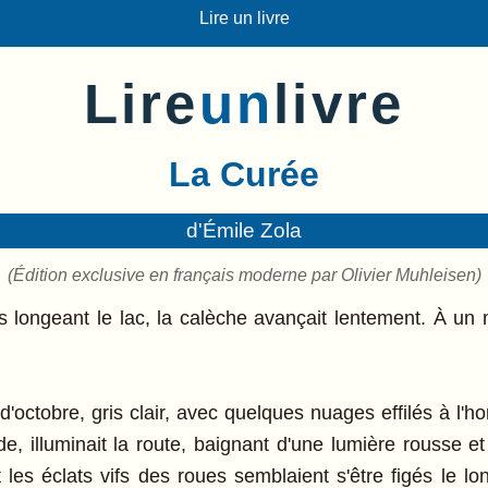
Lire un livre
Lire
un
livre
La Curée
d'Émile Zola
(Édition exclusive en français moderne par Olivier Muhleisen)
es longeant le lac, la calèche avançait lentement. À un 
d'octobre, gris clair, avec quelques nuages effilés à l'
e, illuminait la route, baignant d'une lumière rousse et
 les éclats vifs des roues semblaient s'être figés le l