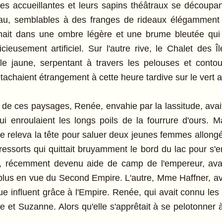
ses accueillantes et leurs sapins théâtraux se découpant
l'eau, semblables à des franges de rideaux élégamment
gnait dans une ombre légère et une brume bleutée qui
icieusement artificiel. Sur l'autre rive, le Chalet des 
ble jaune, serpentant à travers les pelouses et conto
tachaient étrangement à cette heure tardive sur le vert a
 de ces paysages, Renée, envahie par la lassitude, ava
qui enroulaient les longs poils de la fourrure d'ours.
 Elle releva la tête pour saluer deux jeunes femmes allon
essorts qui quittait bruyamment le bord du lac pour s'e
, récemment devenu aide de camp de l'empereur, avait 
s plus en vue du Second Empire. L'autre, Mme Haffner, av
 influent grâce à l'Empire. Renée, qui avait connu les
e et Suzanne. Alors qu'elle s'apprêtait à se pelotonner 