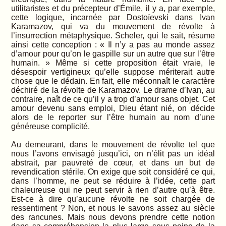
utilitaristes et du précepteur d’Émile, il y a, par exemple,
cette logique, incarnée par Dostoïevski dans Ivan
Karamazov, qui va du mouvement de révolte à
l’insurrection métaphysique. Scheler, qui le sait, résume
ainsi cette conception : « Il n’y a pas au monde assez
d’amour pour qu’on le gaspille sur un autre que sur l’être
humain. » Même si cette proposition était vraie, le
désespoir vertigineux qu’elle suppose mériterait autre
chose que le dédain. En fait, elle méconnaît le caractère
déchiré de la révolte de Karamazov. Le drame d’Ivan, au
contraire, naît de ce qu’il y a trop d’amour sans objet. Cet
amour devenu sans emploi, Dieu étant nié, on décide
alors de le reporter sur l’être humain au nom d’une
généreuse complicité.
Au demeurant, dans le mouvement de révolte tel que
nous l’avons envisagé jusqu’ici, on n’élit pas un idéal
abstrait, par pauvreté de cœur, et dans un but de
revendication stérile. On exige que soit considéré ce qui,
dans l’homme, ne peut se réduire à l’idée, cette part
chaleureuse qui ne peut servir à rien d’autre qu’à être.
Est-ce à dire qu’aucune révolte ne soit chargée de
ressentiment ? Non, et nous le savons assez au siècle
des rancunes. Mais nous devons prendre cette notion