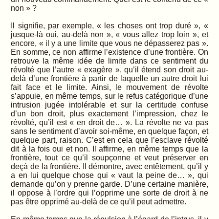
non » ?
Il signifie, par exemple, « les choses ont trop duré », «
jusque-là oui, au-delà non », « vous allez trop loin », et
encore, « il y a une limite que vous ne dépasserez pas ».
En somme, ce non affirme l’existence d’une frontière. On
retrouve la même idée de limite dans ce sentiment du
révolté que l’autre « exagère », qu’il étend son droit au-
delà d’une frontière à partir de laquelle un autre droit lui
fait face et le limite. Ainsi, le mouvement de révolte
s’appuie, en même temps, sur le refus catégorique d’une
intrusion jugée intolérable et sur la certitude confuse
d’un bon droit, plus exactement l’impression, chez le
révolté, qu’il est « en droit de… ». La révolte ne va pas
sans le sentiment d’avoir soi-même, en quelque façon, et
quelque part, raison. C’est en cela que l’esclave révolté
dit à la fois oui et non. Il affirme, en même temps que la
frontière, tout ce qu’il soupçonne et veut préserver en
deçà de la frontière. Il démontre, avec entêtement, qu’il y
a en lui quelque chose qui « vaut la peine de… », qui
demande qu’on y prenne garde. D’une certaine manière,
il oppose à l’ordre qui l’opprime une sorte de droit à ne
pas être opprimé au-delà de ce qu’il peut admettre.