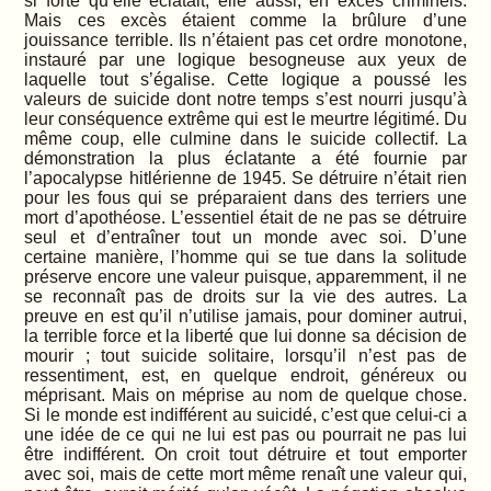
si forte qu’elle éclatait, elle aussi, en excès criminels.
Mais ces excès étaient comme la brûlure d’une
jouissance terrible. Ils n’étaient pas cet ordre monotone,
instauré par une logique besogneuse aux yeux de
laquelle tout s’égalise. Cette logique a poussé les
valeurs de suicide dont notre temps s’est nourri jusqu’à
leur conséquence extrême qui est le meurtre légitimé. Du
même coup, elle culmine dans le suicide collectif. La
démonstration la plus éclatante a été fournie par
l’apocalypse hitlérienne de 1945. Se détruire n’était rien
pour les fous qui se préparaient dans des terriers une
mort d’apothéose. L’essentiel était de ne pas se détruire
seul et d’entraîner tout un monde avec soi. D’une
certaine manière, l’homme qui se tue dans la solitude
préserve encore une valeur puisque, apparemment, il ne
se reconnaît pas de droits sur la vie des autres. La
preuve en est qu’il n’utilise jamais, pour dominer autrui,
la terrible force et la liberté que lui donne sa décision de
mourir ; tout suicide solitaire, lorsqu’il n’est pas de
ressentiment, est, en quelque endroit, généreux ou
méprisant. Mais on méprise au nom de quelque chose.
Si le monde est indifférent au suicidé, c’est que celui-ci a
une idée de ce qui ne lui est pas ou pourrait ne pas lui
être indifférent. On croit tout détruire et tout emporter
avec soi, mais de cette mort même renaît une valeur qui,