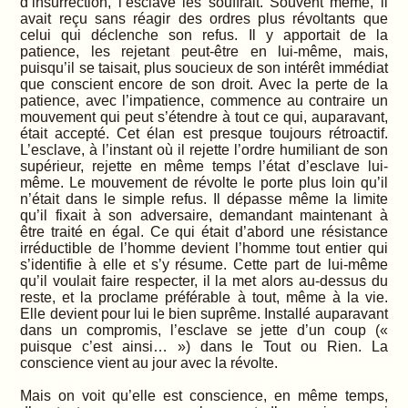
d’insurrection, l’esclave les souffrait. Souvent même, il
avait reçu sans réagir des ordres plus révoltants que
celui qui déclenche son refus. Il y apportait de la
patience, les rejetant peut-être en lui-même, mais,
puisqu’il se taisait, plus soucieux de son intérêt immédiat
que conscient encore de son droit. Avec la perte de la
patience, avec l’impatience, commence au contraire un
mouvement qui peut s’étendre à tout ce qui, auparavant,
était accepté. Cet élan est presque toujours rétroactif.
L’esclave, à l’instant où il rejette l’ordre humiliant de son
supérieur, rejette en même temps l’état d’esclave lui-
même. Le mouvement de révolte le porte plus loin qu’il
n’était dans le simple refus. Il dépasse même la limite
qu’il fixait à son adversaire, demandant maintenant à
être traité en égal. Ce qui était d’abord une résistance
irréductible de l’homme devient l’homme tout entier qui
s’identifie à elle et s’y résume. Cette part de lui-même
qu’il voulait faire respecter, il la met alors au-dessus du
reste, et la proclame préférable à tout, même à la vie.
Elle devient pour lui le bien suprême. Installé auparavant
dans un compromis, l’esclave se jette d’un coup («
puisque c’est ainsi… ») dans le Tout ou Rien. La
conscience vient au jour avec la révolte.
Mais on voit qu’elle est conscience, en même temps,