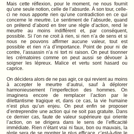
Mais cette réflexion, pour le moment, ne nous fournit
qu’une seule notion, celle de l’absurde. À son tour, celle-
ci ne nous apporte rien qu’une contradiction en ce qui
concerne le meurtre. Le sentiment de l’absurde, quand
on prétend d’abord en tirer une règle d’action, rend le
meurtre au moins indifférent et, par conséquent,
possible. Si l’on ne croit à rien, si rien n’a de sens et si
nous ne pouvons affirmer aucune valeur, tout est
possible et rien n’a d’importance. Point de pour ni de
contre, l’assassin n’a ni tort ni raison. On peut tisonner
les crématoires comme on peut aussi se dévouer à
soigner les lépreux. Malice et vertu sont hasard ou
caprice.
On décidera alors de ne pas agir, ce qui revient au moins
à accepter le meurtre d’autrui, sauf à déplorer
harmonieusement l’imperfection des hommes. On
imaginera encore de remplacer l’action par le
dilettantisme tragique et, dans ce cas, la vie humaine
n’est plus qu’un enjeu. On peut enfin se proposer
d’entreprendre une action qui ne soit pas gratuite. Dans
ce dernier cas, faute de valeur supérieure qui oriente
l’action, on se dirigera dans le sens de l’efficacité
immédiate. Rien n’étant vrai ni faux, bon ou mauvais, la
règle sera de se montrer le plus efficace, c’est-à-dire le