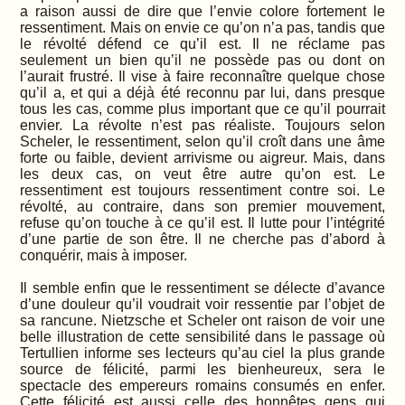
a raison aussi de dire que l’envie colore fortement le
ressentiment. Mais on envie ce qu’on n’a pas, tandis que
le révolté défend ce qu’il est. Il ne réclame pas
seulement un bien qu’il ne possède pas ou dont on
l’aurait frustré. Il vise à faire reconnaître quelque chose
qu’il a, et qui a déjà été reconnu par lui, dans presque
tous les cas, comme plus important que ce qu’il pourrait
envier. La révolte n’est pas réaliste. Toujours selon
Scheler, le ressentiment, selon qu’il croît dans une âme
forte ou faible, devient arrivisme ou aigreur. Mais, dans
les deux cas, on veut être autre qu’on est. Le
ressentiment est toujours ressentiment contre soi. Le
révolté, au contraire, dans son premier mouvement,
refuse qu’on touche à ce qu’il est. Il lutte pour l’intégrité
d’une partie de son être. Il ne cherche pas d’abord à
conquérir, mais à imposer.
Il semble enfin que le ressentiment se délecte d’avance
d’une douleur qu’il voudrait voir ressentie par l’objet de
sa rancune. Nietzsche et Scheler ont raison de voir une
belle illustration de cette sensibilité dans le passage où
Tertullien informe ses lecteurs qu’au ciel la plus grande
source de félicité, parmi les bienheureux, sera le
spectacle des empereurs romains consumés en enfer.
Cette félicité est aussi celle des honnêtes gens qui