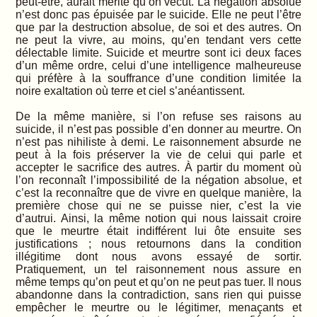
peut-être, aurait mérité qu’on vécût. La négation absolue
n’est donc pas épuisée par le suicide. Elle ne peut l’être
que par la destruction absolue, de soi et des autres. On
ne peut la vivre, au moins, qu’en tendant vers cette
délectable limite. Suicide et meurtre sont ici deux faces
d’un même ordre, celui d’une intelligence malheureuse
qui préfère à la souffrance d’une condition limitée la
noire exaltation où terre et ciel s’anéantissent.
De la même manière, si l’on refuse ses raisons au
suicide, il n’est pas possible d’en donner au meurtre. On
n’est pas nihiliste à demi. Le raisonnement absurde ne
peut à la fois préserver la vie de celui qui parle et
accepter le sacrifice des autres. À partir du moment où
l’on reconnaît l’impossibilité de la négation absolue, et
c’est la reconnaître que de vivre en quelque manière, la
première chose qui ne se puisse nier, c’est la vie
d’autrui. Ainsi, la même notion qui nous laissait croire
que le meurtre était indifférent lui ôte ensuite ses
justifications ; nous retournons dans la condition
illégitime dont nous avons essayé de sortir.
Pratiquement, un tel raisonnement nous assure en
même temps qu’on peut et qu’on ne peut pas tuer. Il nous
abandonne dans la contradiction, sans rien qui puisse
empêcher le meurtre ou le légitimer, menaçants et