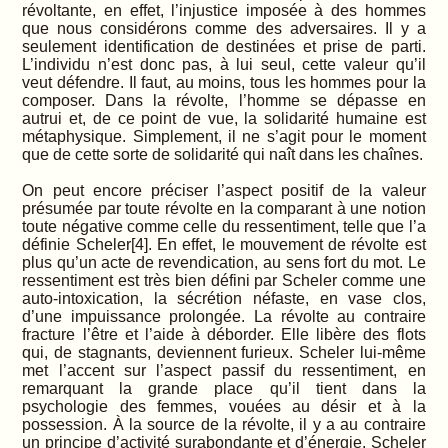
révoltante, en effet, l’injustice imposée à des hommes
que nous considérons comme des adversaires. Il y a
seulement identification de destinées et prise de parti.
L’individu n’est donc pas, à lui seul, cette valeur qu’il
veut défendre. Il faut, au moins, tous les hommes pour la
composer. Dans la révolte, l’homme se dépasse en
autrui et, de ce point de vue, la solidarité humaine est
métaphysique. Simplement, il ne s’agit pour le moment
que de cette sorte de solidarité qui naît dans les chaînes.
On peut encore préciser l’aspect positif de la valeur
présumée par toute révolte en la comparant à une notion
toute négative comme celle du ressentiment, telle que l’a
définie Scheler[4]. En effet, le mouvement de révolte est
plus qu’un acte de revendication, au sens fort du mot. Le
ressentiment est très bien défini par Scheler comme une
auto-intoxication, la sécrétion néfaste, en vase clos,
d’une impuissance prolongée. La révolte au contraire
fracture l’être et l’aide à déborder. Elle libère des flots
qui, de stagnants, deviennent furieux. Scheler lui-même
met l’accent sur l’aspect passif du ressentiment, en
remarquant la grande place qu’il tient dans la
psychologie des femmes, vouées au désir et à la
possession. À la source de la révolte, il y a au contraire
un principe d’activité surabondante et d’énergie. Scheler