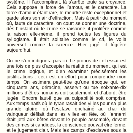
système. Il l’accomplirait, là s’arrête toute sa croyance.
Cela suppose la force de l’amour, et le caractère. La
force d’amour étant rare, le meurtre reste exceptionnel et
garde alors son air d’effraction. Mais à partir du moment
où, faute de caractère, on court se donner une doctrine,
dès l’instant où le crime se raisonne, il prolifère comme
la raison elle-même, il prend toutes les figures du
syllogisme. Il était solitaire comme le cri, le voilà
universel comme la science. Hier jugé, il légifère
aujourd’hui.
On ne s’en indignera pas ici. Le propos de cet essai est
une fois de plus d’accepter la réalité du moment, qui est
le crime logique, et d’en examiner précisément les
justifications : ceci est un effort pour comprendre mon
temps. On estimera peut-être qu’une époque qui, en
cinquante ans, déracine, asservit ou tue soixante-dix
millions d’êtres humains doit seulement, et d’abord, être
jugée. Encore faut-il que sa culpabilité soit comprise.
Aux temps naïfs où le tyran rasait des villes pour sa plus
grande gloire, où l’esclave enchaîné au char du
vainqueur défilait dans les villes en fête, où l’ennemi
était jeté aux bêtes devant le peuple assemblé, devant
des crimes si candides, la conscience pouvait être ferme,
et le jugement clair. Mais les camps d’esclaves sous la