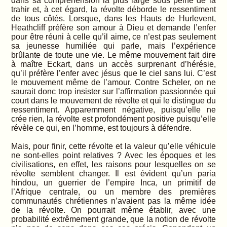
dans sa compréhension la plus large sous peine de la
trahir et, à cet égard, la révolte déborde le ressentiment
de tous côtés. Lorsque, dans les Hauts de Hurlevent,
Heathcliff préfère son amour à Dieu et demande l’enfer
pour être réuni à celle qu’il aime, ce n’est pas seulement
sa jeunesse humiliée qui parle, mais l’expérience
brûlante de toute une vie. Le même mouvement fait dire
à maître Eckart, dans un accès surprenant d’hérésie,
qu’il préfère l’enfer avec jésus que le ciel sans lui. C’est
le mouvement même de l’amour. Contre Scheler, on ne
saurait donc trop insister sur l’affirmation passionnée qui
court dans le mouvement de révolte et qui le distingue du
ressentiment. Apparemment négative, puisqu’elle ne
crée rien, la révolte est profondément positive puisqu’elle
révèle ce qui, en l’homme, est toujours à défendre.
Mais, pour finir, cette révolte et la valeur qu’elle véhicule
ne sont-elles point relatives ? Avec les époques et les
civilisations, en effet, les raisons pour lesquelles on se
révolte semblent changer. Il est évident qu’un paria
hindou, un guerrier de l’empire Inca, un primitif de
l’Afrique centrale, ou un membre des premières
communautés chrétiennes n’avaient pas la même idée
de la révolte. On pourrait même établir, avec une
probabilité extrêmement grande, que la notion de révolte