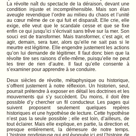
La révolte naît du spectacle de la déraison, devant une
condition injuste et incompréhensible. Mais son élan
aveugle revendique l’ordre au milieu du chaos et l’unité
au cœur même de ce qui fuit et disparaît. Elle crie, elle
exige, elle veut que le scandale cesse et que se fixe
enfin ce qui jusqu’ici s’écrivait sans trêve sur la mer. Son
souci est de transformer. Mais transformer, c’est agir, et
agir, demain, sera tuer, alors qu’elle ne sait pas si le
meurtre est légitime. Elle engendre justement les actions
qu’on lui demande de légitimer. Il faut donc bien que la
révolte tire ses raisons d’elle-même, puisqu’elle ne peut
les tirer de rien d’autre. Il faut qu’elle consente à
s’examiner pour apprendre à se conduire.
Deux siècles de révolte, métaphysique ou historique,
s’offrent justement à notre réflexion. Un historien, seul,
pourrait prétendre à exposer en détail les doctrines et les
mouvements qui s’y succèdent. Du moins, il doit être
possible d’y chercher un fil conducteur. Les pages qui
suivent proposent seulement quelques repères
historiques et une hypothèse de lecture. Cette hypothèse
n’est pas la seule possible ; elle est loin, d’ailleurs, de
tout éclairer. Mais elle explique, en partie, la direction et,
presque entièrement, la démesure de notre temps.
L’histoire prodigieuse qui est évoquée ici est l’histoire de