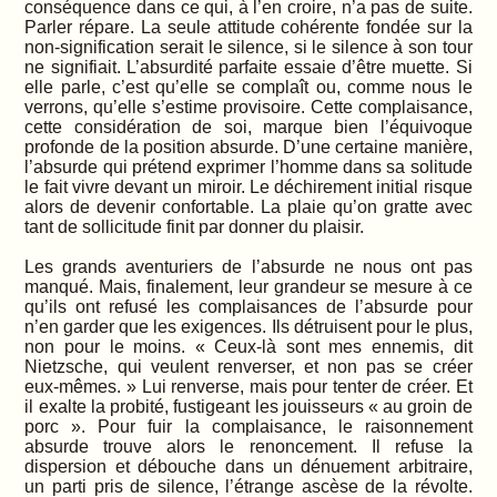
conséquence dans ce qui, à l’en croire, n’a pas de suite.
Parler répare. La seule attitude cohérente fondée sur la
non-signification serait le silence, si le silence à son tour
ne signifiait. L’absurdité parfaite essaie d’être muette. Si
elle parle, c’est qu’elle se complaît ou, comme nous le
verrons, qu’elle s’estime provisoire. Cette complaisance,
cette considération de soi, marque bien l’équivoque
profonde de la position absurde. D’une certaine manière,
l’absurde qui prétend exprimer l’homme dans sa solitude
le fait vivre devant un miroir. Le déchirement initial risque
alors de devenir confortable. La plaie qu’on gratte avec
tant de sollicitude finit par donner du plaisir.
Les grands aventuriers de l’absurde ne nous ont pas
manqué. Mais, finalement, leur grandeur se mesure à ce
qu’ils ont refusé les complaisances de l’absurde pour
n’en garder que les exigences. Ils détruisent pour le plus,
non pour le moins. « Ceux-là sont mes ennemis, dit
Nietzsche, qui veulent renverser, et non pas se créer
eux-mêmes. » Lui renverse, mais pour tenter de créer. Et
il exalte la probité, fustigeant les jouisseurs « au groin de
porc ». Pour fuir la complaisance, le raisonnement
absurde trouve alors le renoncement. Il refuse la
dispersion et débouche dans un dénuement arbitraire,
un parti pris de silence, l’étrange ascèse de la révolte.