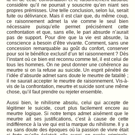
considère qu’il ne pourrait y souscrire qu’en niant ses
propres prémisses. Une telle conclusion, selon lui, serait
fuite ou délivrance. Mais il est clair que, du même coup,
ce raisonnement admet la vie comme le seul bien
nécessaire puisqu’elle permet précisément cette
confrontation et que, sans elle, le pari absurde n’aurait
pas de support. Pour dire que la vie est absurde, la
conscience a besoin d’être vivante. Comment, sans une
concession remarquable au goût du confort, conserver
pour soi le bénéfice exclusif d’un tel raisonnement ? Dès
l’instant où ce bien est reconnu comme tel, il est celui de
tous les hommes. On ne peut donner une cohérence au
meurtre si on la refuse au suicide. Un esprit pénétré de
l’idée d’absurde admet sans doute le meurtre de fatalité ;
il ne saurait accepter le meurtre de raisonnement. Vis-à-
vis de la confrontation, meurtre et suicide sont une même
chose, qu’il faut prendre ou rejeter ensemble.
Aussi bien, le nihilisme absolu, celui qui accepte de
légitimer le suicide, court plus facilement encore au
meurtre logique. Si notre temps admet aisément que le
meurtre ait ses justifications, c’est à cause de cette
indifférence à la vie qui est la marque du nihilisme. Il y a
eu sans doute des époques où la passion de vivre était