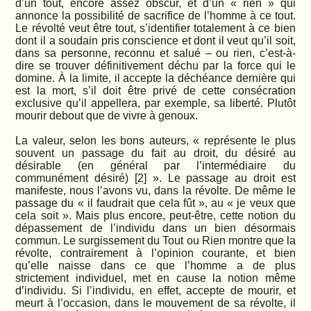
d’un tout, encore assez obscur, et d’un « rien » qui
annonce la possibilité de sacrifice de l’homme à ce tout.
Le révolté veut être tout, s’identifier totalement à ce bien
dont il a soudain pris conscience et dont il veut qu’il soit,
dans sa personne, reconnu et salué – ou rien, c’est-à-
dire se trouver définitivement déchu par la force qui le
domine. À la limite, il accepte la déchéance dernière qui
est la mort, s’il doit être privé de cette consécration
exclusive qu’il appellera, par exemple, sa liberté. Plutôt
mourir debout que de vivre à genoux.
La valeur, selon les bons auteurs, « représente le plus
souvent un passage du fait au droit, du désiré au
désirable (en général par l’intermédiaire du
communément désiré) [2] ». Le passage au droit est
manifeste, nous l’avons vu, dans la révolte. De même le
passage du « il faudrait que cela fût », au « je veux que
cela soit ». Mais plus encore, peut-être, cette notion du
dépassement de l’individu dans un bien désormais
commun. Le surgissement du Tout ou Rien montre que la
révolte, contrairement à l’opinion courante, et bien
qu’elle naisse dans ce que l’homme a de plus
strictement individuel, met en cause la notion même
d’individu. Si l’individu, en effet, accepte de mourir, et
meurt à l’occasion, dans le mouvement de sa révolte, il