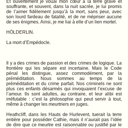
Et ouvertement je vouai mon cœur à la terre grave et
souffrante, et souvent, dans la nuit sacrée, je lui promis
de l’aimer fidèlement jusqu’à la mort, sans peur, avec
son lourd fardeau de fatalité, et de ne mépriser aucune
de ses énigmes. Ainsi, je me liai à elle d’un lien mortel.
HÖLDERLIN.
La mort d’Empédocle.
Il y a des crimes de passion et des crimes de logique. La
frontière qui les sépare est incertaine. Mais le Code
pénal les distingue, assez commodément, par la
préméditation. Nous sommes au temps de la
préméditation et du crime parfait. Nos criminels ne sont
plus ces enfants désarmés qui invoquaient l’excuse de
l’amour. Ils sont adultes, au contraire, et leur alibi est
irréfutable : c’est la philosophie qui peut servir à tout,
même à changer les meurtriers en juges.
Heathcliff, dans les Hauts de Hurlevent, tuerait la terre
entière pour posséder Cathie, mais il n’aurait pas l’idée
de dire que ce meurtre est raisonnable ou justifié par le