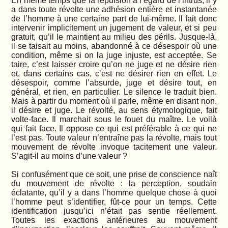
En même temps que la répulsion à l’égard de l’intrus, il y
a dans toute révolte une adhésion entière et instantanée
de l’homme à une certaine part de lui-même. Il fait donc
intervenir implicitement un jugement de valeur, et si peu
gratuit, qu’il le maintient au milieu des périls. Jusque-là,
il se taisait au moins, abandonné à ce désespoir où une
condition, même si on la juge injuste, est acceptée. Se
taire, c’est laisser croire qu’on ne juge et ne désire rien
et, dans certains cas, c’est ne désirer rien en effet. Le
désespoir, comme l’absurde, juge et désire tout, en
général, et rien, en particulier. Le silence le traduit bien.
Mais à partir du moment où il parle, même en disant non,
il désire et juge. Le révolté, au sens étymologique, fait
volte-face. Il marchait sous le fouet du maître. Le voilà
qui fait face. Il oppose ce qui est préférable à ce qui ne
l’est pas. Toute valeur n’entraîne pas la révolte, mais tout
mouvement de révolte invoque tacitement une valeur.
S’agit-il au moins d’une valeur ?
Si confusément que ce soit, une prise de conscience naît
du mouvement de révolte : la perception, soudain
éclatante, qu’il y a dans l’homme quelque chose à quoi
l’homme peut s’identifier, fût-ce pour un temps. Cette
identification jusqu’ici n’était pas sentie réellement.
Toutes les exactions antérieures au mouvement