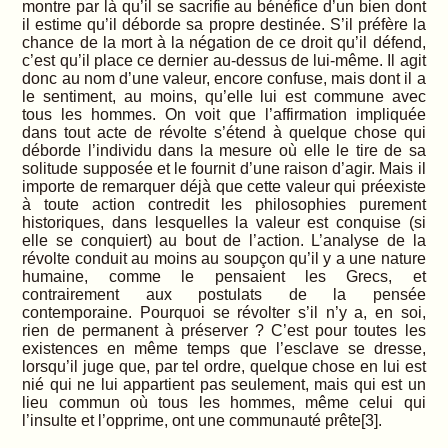
montre par là qu’il se sacrifie au bénéfice d’un bien dont
il estime qu’il déborde sa propre destinée. S’il préfère la
chance de la mort à la négation de ce droit qu’il défend,
c’est qu’il place ce dernier au-dessus de lui-même. Il agit
donc au nom d’une valeur, encore confuse, mais dont il a
le sentiment, au moins, qu’elle lui est commune avec
tous les hommes. On voit que l’affirmation impliquée
dans tout acte de révolte s’étend à quelque chose qui
déborde l’individu dans la mesure où elle le tire de sa
solitude supposée et le fournit d’une raison d’agir. Mais il
importe de remarquer déjà que cette valeur qui préexiste
à toute action contredit les philosophies purement
historiques, dans lesquelles la valeur est conquise (si
elle se conquiert) au bout de l’action. L’analyse de la
révolte conduit au moins au soupçon qu’il y a une nature
humaine, comme le pensaient les Grecs, et
contrairement aux postulats de la pensée
contemporaine. Pourquoi se révolter s’il n’y a, en soi,
rien de permanent à préserver ? C’est pour toutes les
existences en même temps que l’esclave se dresse,
lorsqu’il juge que, par tel ordre, quelque chose en lui est
nié qui ne lui appartient pas seulement, mais qui est un
lieu commun où tous les hommes, même celui qui
l’insulte et l’opprime, ont une communauté prête[3].